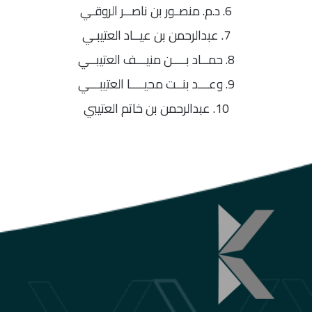
6. د.م. منصـور بن ناصــر الروقـي
7. عبدالرحمن بن عيــاد العتيبـي
8. حمــاد بــــن منيـــف العتيبــي
9. وعـــد بنــت محيــــا العتيبـــي
10. عبدالرحمن بن خاتم العتيبي