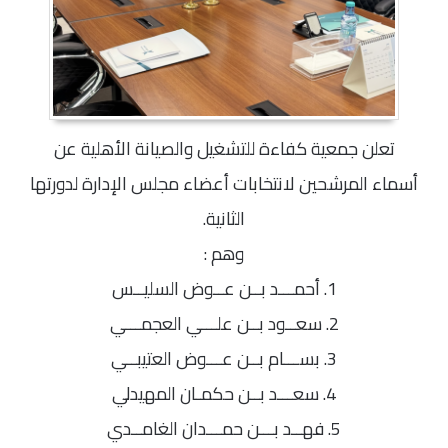
تعلن جمعية كفاءة للتشغيل والصيانة الأهلية عن
أسماء المرشحين لانتخابات أعضاء مجلس الإدارة لدورتها
الثانية.
وهم :
1. أحمـــد بــن عــوض السليــس
2. سعــود بــن علـــي العجمـــي
3. بســـام بــن عـــوض العتيبــي
4. سعـــد بــن حكمـان المهيدلي
5. فهــد بـــن حمـــدان الغامــدي