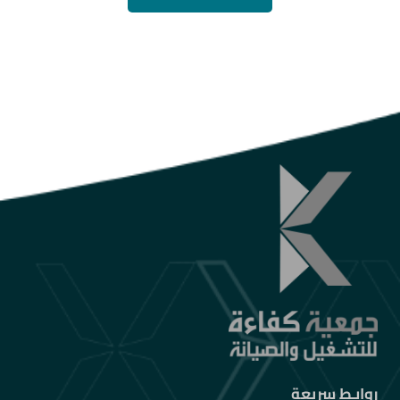
روابـط سريعة