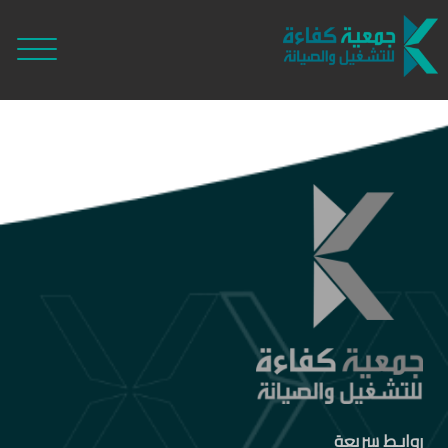
روابـط سريعة