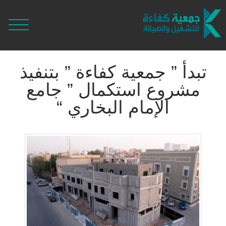
تبدأ ” جمعية كفاءة ” بتنفيذ
مشروع استكمال ” جامع
الإمام البخاري “