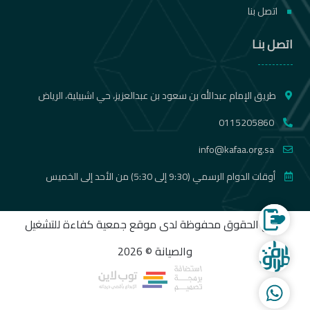
اتصل بنا
اتصل بنـا
طريق الإمام عبدالله بن سعود بن عبدالعزيز، حي اشبيلية، الرياض
0115205860
info@kafaa.org.sa
أوقات الدوام الرسمي (9:30 إلى 5:30) من الأحد إلى الخميس
الموقع الالكتروني لجمع التبرعات
جميع الحقوق محفوظة لدى موقع جمعية كفاءة للتشغيل
والصيانة © 2026
شركة المرافق المتنقلة
WhatsApp