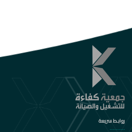
روابـط سريعة