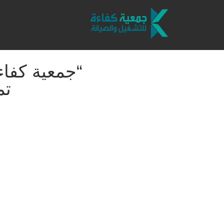
“جمعية كفاءة
تم