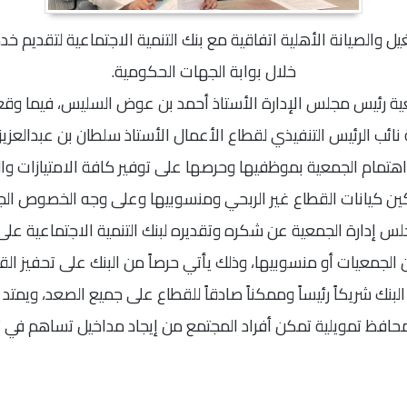
والصيانة الأهلية اتفاقية مع بنك التنمية الاجتماعية
لتقديم خد
خلال بوابة الجهات الحكومية.
ية رئيس مجلس الإدارة الأستاذ أحمد بن عوض السليس، فيما وقعه
 نائب الرئيس التنفيذي لقطاع الأعمال الأستاذ سلطان بن عبدالعزيز
هتمام الجمعية بموظفيها وحرصها على توفير كافة الامتيازات وال
ن كيانات القطاع غير الربحي ومنسوبيها وعلى وجه الخصوص الجم
س إدارة الجمعية عن شكره وتقديره لبنك التنمية الاجتماعية عل
جمعيات أو منسوبيها، وذلك يأتي حرصاً من البنك على تحفيز ا
ملكة 2030 ،ويعد البنك شريكاً رئيساً وممكناً صادقاً للقطاع على جميع الصعد، وي
محافظ تمويلية تمكن أفراد المجتمع من إيجاد مداخيل تساهم في ت