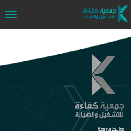
روابـط سريعة