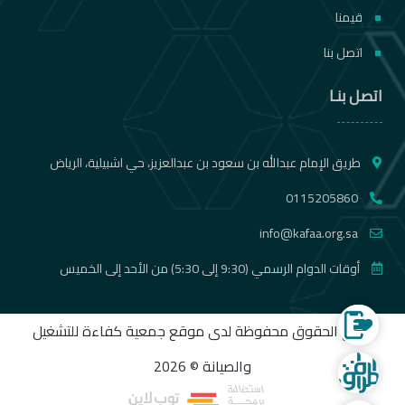
قيمنا
اتصل بنا
اتصل بنـا
طريق الإمام عبدالله بن سعود بن عبدالعزيز، حي اشبيلية، الرياض
0115205860
info@kafaa.org.sa
أوقات الدوام الرسمي (9:30 إلى 5:30) من الأحد إلى الخميس
الموقع الالكتروني لجمع التبرعات
جميع الحقوق محفوظة لدى موقع جمعية كفاءة للتشغيل
والصيانة © 2026
شركة المرافق المتنقلة