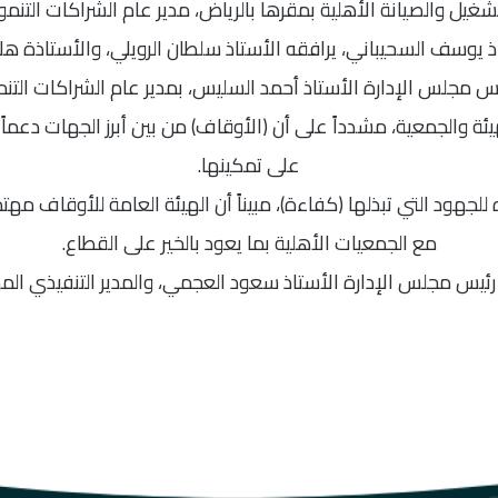
يل والصيانة الأهلية بمقرها بالرياض، مدير عام الشراكات التنموي
ذ يوسف السحيباني، يرافقه الأستاذ سلطان الرويلي، والأستاذة هلا ا
ئيس مجلس الإدارة الأستاذ أحمد السليس، بمدير عام الشراكات التن
هيئة والجمعية، مشدداً على أن (الأوقاف) من بين أبرز الجهات دعماً 
على تمكينها.
 للجهود التي تبذلها (كفاءة)، مبيناً أن الهيئة العامة للأوقاف م
مع الجمعيات الأهلية بما يعود بالخير على القطاع.
 رئيس مجلس الإدارة الأستاذ سعود العجمي، والمدير التنفيذي ال