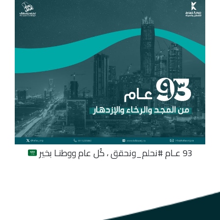
93
عـام #نحلم_ونحقق ، كُل عام ووطنـا بخير