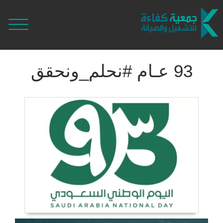
93 عـام #نحلم_ونحقق