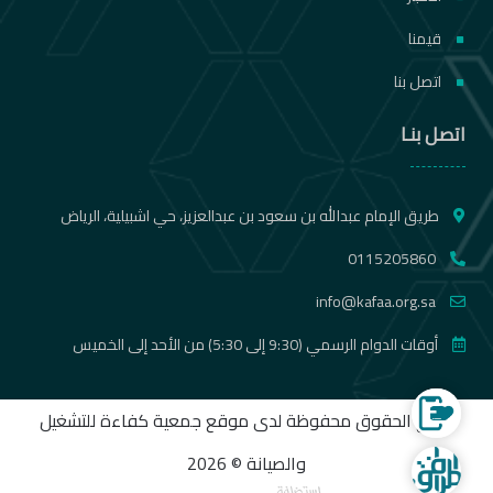
قيمنا
اتصل بنا
اتصل بنـا
طريق الإمام عبدالله بن سعود بن عبدالعزيز، حي اشبيلية، الرياض
0115205860
info@kafaa.org.sa
أوقات الدوام الرسمي (9:30 إلى 5:30) من الأحد إلى الخميس
الموقع الالكتروني لجمع التبرعات
جميع الحقوق محفوظة لدى موقع جمعية كفاءة للتشغيل
والصيانة © 2026
شركة المرافق المتنقلة