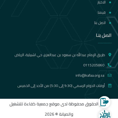
الاخبار
قيمنا
اتصل بنا
اتصل بنـا
طريق الإمام عبدالله بن سعود بن عبدالعزيز، حي اشبيلية، الرياض
0115205860
info@kafaa.org.sa
أوقات الدوام الرسمي (9:30 إلى 5:30) من الأحد إلى الخميس
الموقع الالكتروني لجمع التبرعات
جميع الحقوق محفوظة لدى موقع جمعية كفاءة للتشغيل
والصيانة © 2026
شركة المرافق المتنقلة