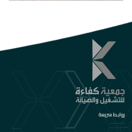
روابـط سريعة