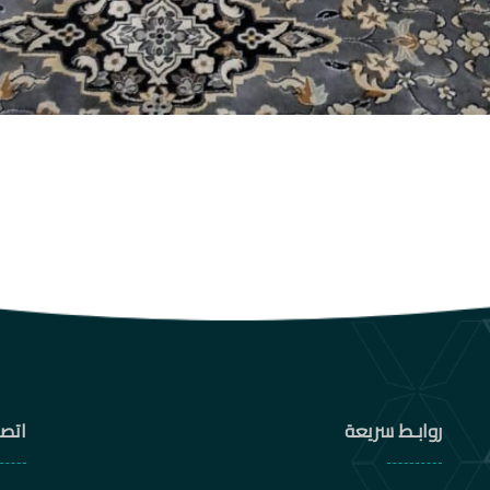
روابـط سريعة
اتصل