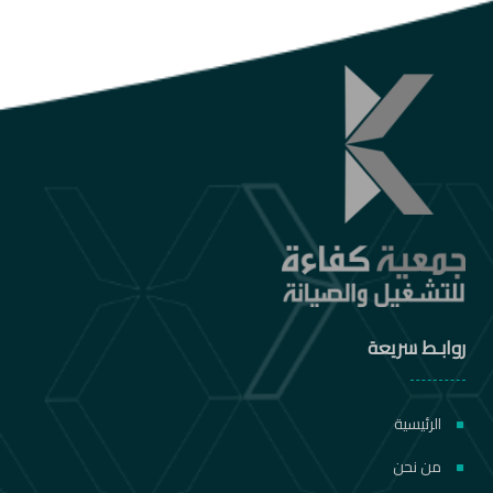
روابـط سريعة
الرئيسية
من نحن