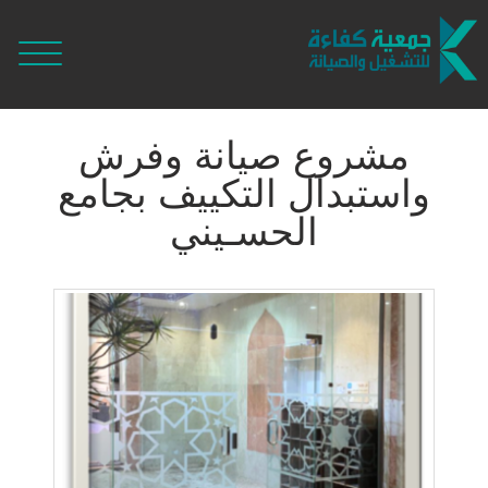
مشروع صيانة وفرش
واستبدال التكييف بجامع
الحسـيني