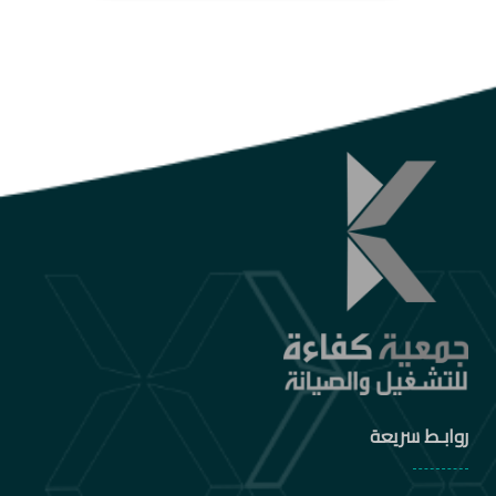
روابـط سريعة