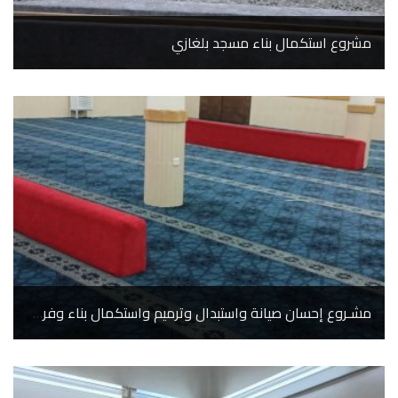
مشروع استكمال بناء مسجد بلغازي
مشـروع إحسان صيانة واستبدال وترميم واستكمال بناء وفرش المساجد المسندة