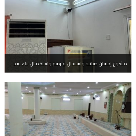
مشروع إحسان صيانـة واستبدال وترميم واستكمـال بناء وفرش المساجد المسندة