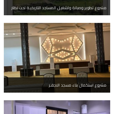
مشروع تطوير وصيانة وتشغيـل المساجد التاريخيـة تحت نظارة الهيئة العامة للأوقـاف
مشروع استكمال بناء مسجد الاجفـر