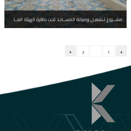
مشــروع تـشغيـل وصيانة المســاجد تحت نظارة الهيئة العــامـة للأوقـــاف
3
2
1